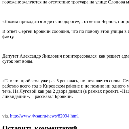
горожане жалуются на отсутствие тротуара на улице Слонова
«Людям приходится ходить по дороге», - отметил Чернов, попр
В ответ Сергей Бровкин сообщил, что по поводу этой улицы в 
факту.
Депутат Александр Янклович поинтересовался, как решает адм
суток нет воды.
«Там эта проблема уже раз 5 решалась, но появляется снова. С
работаю всего год в Кировском районе и не помню ни одного ме
течь. На Луговой как раз 2 двора делали (в рамках проекта «Наш
ликвидации», - рассказал Бровкин.
via.
http://www.4vsar.ru/news/82094.html
Оставить комментарий