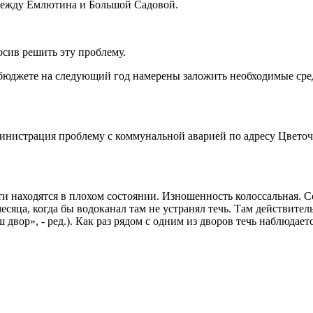
 между Емлютина и Большой Садовой.
осив решить эту проблему.
бюджете на следующий год намерены заложить необходимые средс
инистрация проблему с коммунальной аварией по адресу Цветочн
ети находятся в плохом состоянии. Изношенность колоссальная. 
сяца, когда бы водоканал там не устранял течь. Там действитель
 двор», - ред.). Как раз рядом с одним из дворов течь наблюдаетс